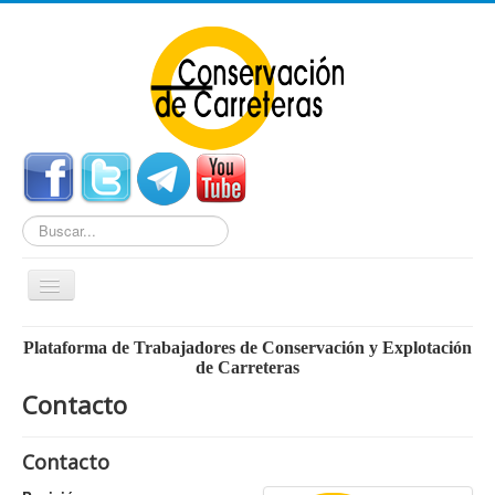
Buscar...
Cambiar
navegación
Home
Plataforma de Trabajadores de Conservación y Explotación
de Carreteras
Noticias
Contacto
Centros de Conservación
Empleo
Contacto
Enlaces Externos