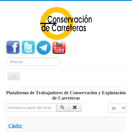
Buscar...
Cambiar
navegación
Home
Plataforma de Trabajadores de Conservación y Explotación
de Carreteras
Noticias
Introduzca parte del título
Cantidad a mo
Centros de Conservación
Empleo
Cádiz
Enlaces Externos